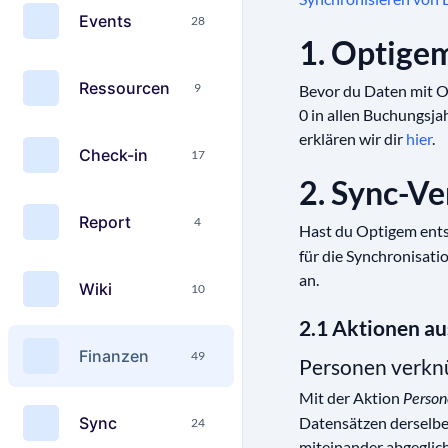
Events
28
1. Optige
Ressourcen
9
Bevor du Daten mit O
0 in allen Buchungsj
erklären wir dir
hier
.
Check-in
17
2. Sync-Ve
Report
4
Hast du Optigem ents
für die Synchronisat
an.
Wiki
10
2.1 Aktionen a
Finanzen
49
Personen verknü
Mit der Aktion
Person
Sync
Datensätzen derselbe
24
miteinander abgeglich