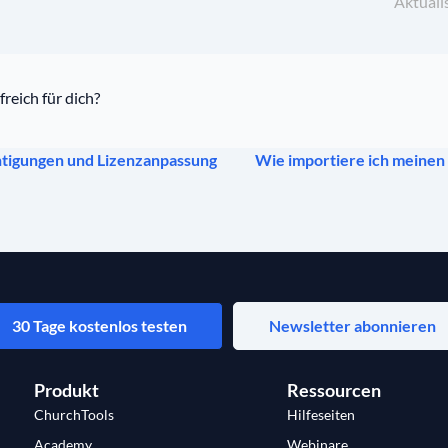
Aktuali
freich für dich?
tigungen und Lizenzanpassung
Wie importiere ich meine
30 Tage kostenlos testen
Newsletter abonnieren
Produkt
Ressourcen
ChurchTools
Hilfeseiten
Academy
Webinare