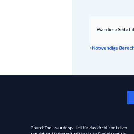
War diese Seite hil
Notwendige Berech
ChurchTools wurde speziell für das kirchliche Leben
entwickelt, fördert mit seinen vielen Funktionen die