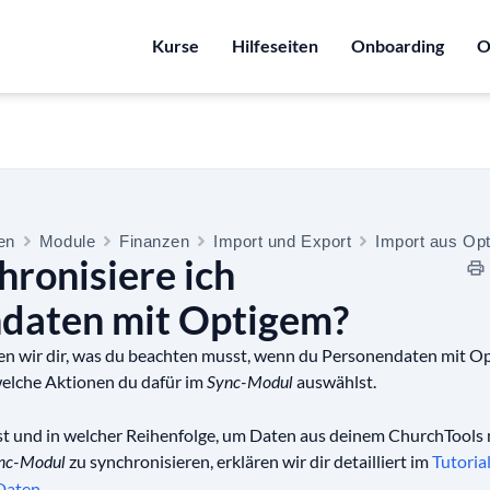
Kurse
Hilfeseiten
Onboarding
O
ten
Module
Finanzen
Import und Export
Import aus Op
ronisiere ich
daten mit Optigem?
igen wir dir, was du beachten musst, wenn du Personendaten mit O
welche Aktionen du dafür im
auswählst.
Sync-Modul
t und in welcher Reihenfolge, um Daten aus deinem ChurchTools
zu synchronisieren, erklären wir dir detailliert im
Tutoria
nc-Modul
Daten
.