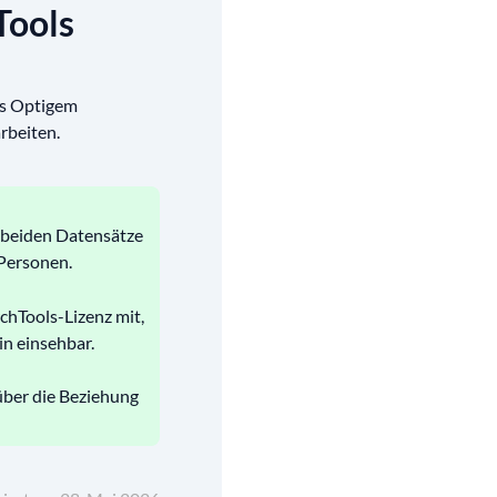
Tools
us Optigem
rbeiten.
e beiden Datensätze
Personen.
chTools-Lizenz mit,
n einsehbar.
über die Beziehung