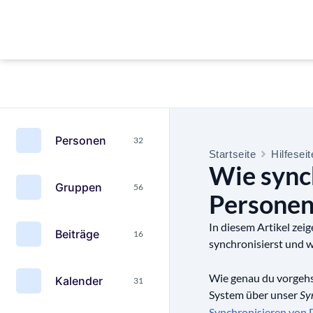
Personen
32
Startseite
Hilfesei
Wie synch
Gruppen
56
Personen
In diesem Artikel ze
Beiträge
16
synchronisierst und 
Wie genau du vorgehs
Kalender
31
System über unser
Sy
Synchronisieren von 