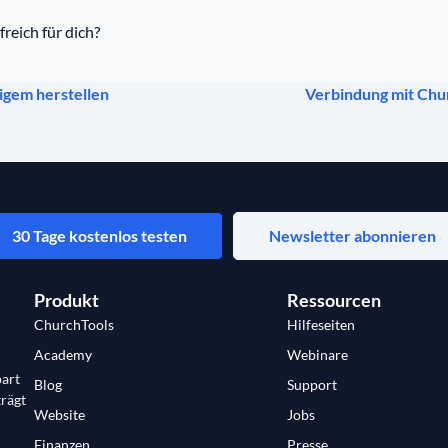
freich für dich?
igem herstellen
Verbindung mit Chur
30 Tage kostenlos testen
Newsletter abonnieren
Produkt
Ressourcen
ChurchTools
Hilfeseiten
Academy
Webinare
art
Blog
Support
trägt
Website
Jobs
Finanzen
Presse