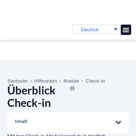
Deutsch
Online-
Startseite
Hilfeseiten
Module
Check-in
Überblick
Check-in
Inhalt
Mit dem Check-in-Modul kannst du in der Web-