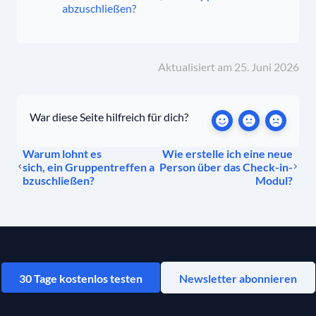
abzuschließen?
Aktualisiert am 25. Juni 2026
War diese Seite hilfreich für dich?
Warum lohnt es
Wie erstelle ich eine neue
sich, ein Gruppentreffen a
Person über das Check-in-
bzuschließen?
Modul?
30 Tage kostenlos testen
Newsletter abonnieren