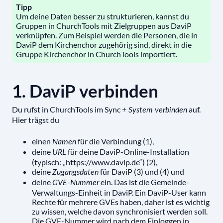
Tipp
Um deine Daten besser zu strukturieren, kannst du
Gruppen in ChurchTools mit Zielgruppen aus DaviP
verknüpfen. Zum Beispiel werden die Personen, die in
DaviP dem Kirchenchor zugehörig sind, direkt in die
Gruppe Kirchenchor in ChurchTools importiert.
1. DaviP verbinden
Du rufst in ChurchTools im Sync
auf.
+ System verbinden
Hier trägst du
einen
für die Verbindung (1),
Namen
deine
für deine DaviP-Online-Installation
URL
(typisch: „https://www.davip.de“) (2),
deine
für DaviP (3) und (4) und
Zugangsdaten
deine
ein. Das ist die Gemeinde-
GVE-Nummer
Verwaltungs-Einheit in DaviP. Ein DaviP-User kann
Rechte für mehrere GVEs haben, daher ist es wichtig
zu wissen, welche davon synchronisiert werden soll.
Die GVE-Nummer wird nach dem Einloggen in