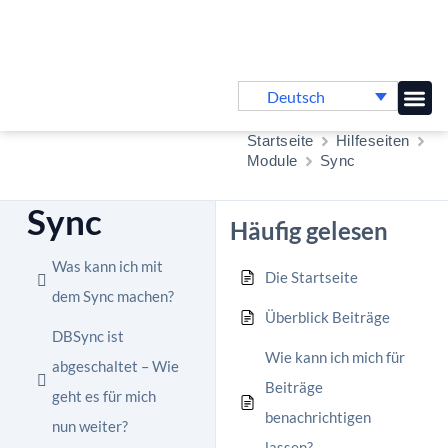
Deutsch
Online-
Startseite
Hilfeseiten
Module
Sync
Sync
Häufig gelesen
Was kann ich mit
Die Startseite
dem Sync machen?
Überblick Beiträge
DBSync ist
Wie kann ich mich für
abgeschaltet – Wie
Beiträge
geht es für mich
benachrichtigen
nun weiter?
lassen?