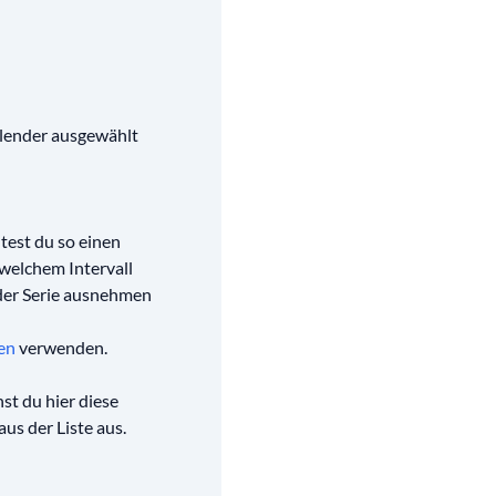
alender ausgewählt
ltest du so einen
 welchem Intervall
 der Serie ausnehmen
en
verwenden.
nst du hier diese
us der Liste aus.