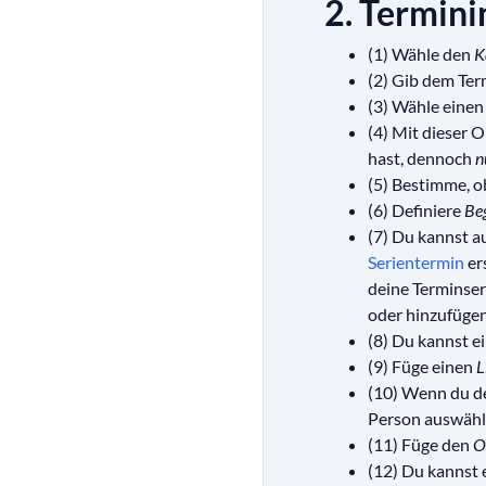
2. Termin
(1) Wähle den
K
(2) Gib dem Ter
(3) Wähle eine
(4) Mit dieser 
hast, dennoch
n
(5) Bestimme, o
(6) Definiere
Be
(7) Du kannst a
Serientermin
er
deine Terminser
oder hinzufügen
(8) Du kannst e
(9) Füge einen
L
(10) Wenn du d
Person auswähle
(11) Füge den
O
(12) Du kannst 