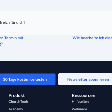
freich für dich?
nen Termin mit
Wie bearbeite ich ein
g?
30 Tage kostenlos testen
Newsletter abonnieren
Produkt
Ressourcen
ChurchTools
Hilfeseiten
Academy
Webinare