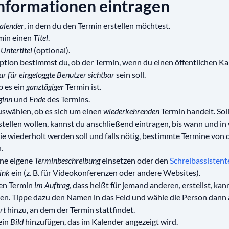
informationen eintragen
alender
, in dem du den Termin erstellen möchtest.
min einen
Titel
.
n
Untertitel
(optional).
Option bestimmst du, ob der Termin, wenn du einen öffentlichen K
ur für eingeloggte Benutzer sichtbar
sein soll.
b es ein
ganztägiger
Termin ist.
ginn
und
Ende
des Termins.
uswählen, ob es sich um einen
wiederkehrenden
Termin handelt. Sol
stellen wollen, kannst du anschließend eintragen, bis wann und in
ie wiederholt werden soll und falls nötig, bestimmte Termine von
.
ine eigene
Terminbeschreibung
einsetzen oder den
Schreibassistent
ink
ein (z. B. für Videokonferenzen oder andere Websites).
en Termin
im Auftrag
, dass heißt für jemand anderen, erstellst, kan
n. Tippe dazu den Namen in das Feld und wähle die Person dann a
rt
hinzu, an dem der Termin stattfindet.
ein
Bild
hinzufügen, das im Kalender angezeigt wird.