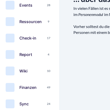
Events
28
In vielen Fällen ist e
im
im 
Personenmodul
Ressourcen
9
Vorher solltest du die
Personen mit einem b
Check-in
17
Report
4
Wiki
10
Finanzen
49
Sync
24