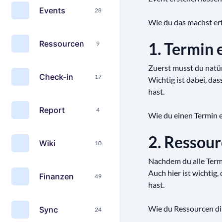
Events
28
Wie du das machst erf
Ressourcen
1. Termin 
9
Zuerst musst du natür
Check-in
17
Wichtig ist dabei, da
hast.
Report
4
Wie du einen Termin e
2. Ressou
Wiki
10
Nachdem du alle Term
Auch hier ist wichtig,
Finanzen
49
hast.
Wie du Ressourcen dir
Sync
24