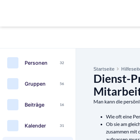
Personen
32
Startseite
Hilfesei
Dienst-P
Gruppen
56
Mitarbei
Man kann die persönli
Beiträge
16
Wie oft eine Pe
Ob sie am gleic
Kalender
31
zusammen mit d
aufpassen muss