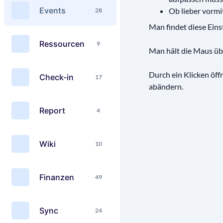
Events
Ob lieber vormi
28
Man findet diese Einst
Ressourcen
9
Man hält die Maus übe
Durch ein Klicken öff
Check-in
17
abändern.
Report
4
Wiki
10
Finanzen
49
Sync
24