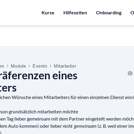
Kurse
Hilfeseiten
Onboarding
O
ten
Module
Events
Mitarbeiter
räferenzen eines
ters
chen Wünsche eines Mitarbeiters für einen einzelnen Dienst einr
rson grundsätzlich mitarbeiten möchte
hen Tag lieber gemeinsam mit dem Partner eingeteilt werden möchte 
em Auto kommen) oder lieber
(z. B. weil einer i
nicht gemeinsam
).