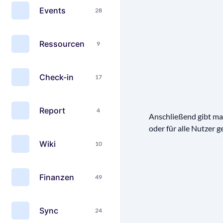
Events
28
Ressourcen
9
Check-in
17
Report
4
Anschließend gibt man
oder für alle Nutzer g
Wiki
10
Finanzen
49
Sync
24