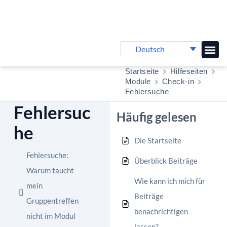
Deutsch
Online-
Startseite
Hilfeseiten
Module
Check-in
Fehlersuche
Fehlersuc
Häufig gelesen
he
Die Startseite
Fehlersuche:
Überblick Beiträge
Warum taucht
Wie kann ich mich für
mein
Beiträge
Gruppentreffen
benachrichtigen
nicht im Modul
lassen?