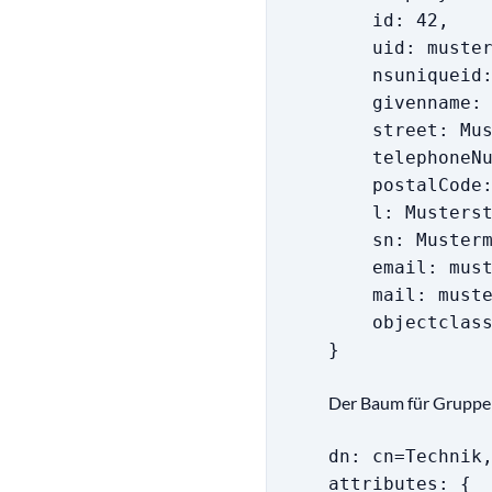
id: 42,
uid: muster
nsuniqueid:
givenname: 
street: Must
telephoneNumb
postalCode: 
l: Musterst
sn: Musterm
email: muste
mail: muster
objectclass
}
Der Baum für Gruppe
dn: cn=Technik
attributes: {