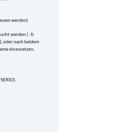
lassen werden)
sucht werden (
-b
), oder nach beidem
ame einzusetzen,
USERID).