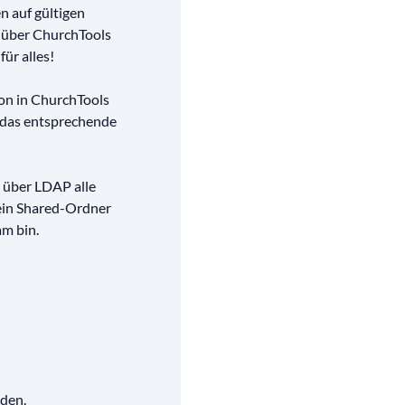
n auf gültigen
 über ChurchTools
ür alles!
son in ChurchTools
 das entsprechende
 über LDAP alle
 ein Shared-Ordner
am bin.
rden.