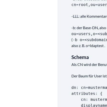
cn=root,ou=use
-LLL: alle Kommentar
-b: der Base-DN, als
ou=users,o=<su
(
-b o=<subdomai
also z. B. o=ldaptest .
Schema
Als CN wird der Ben
Der Baum für User is
dn: cn=musterm
attributes: {
cn: musterm
displayname: 