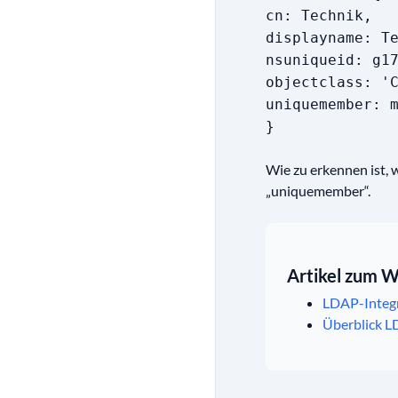
cn: Technik,
displayname: T
nsuniqueid: g1
objectclass: '
uniquemember: 
}
Wie zu erkennen ist,
„uniquemember“.
Artikel zum W
LDAP-Integ
Überblick 