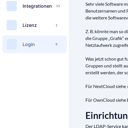
Sehr viele Software m
Integrationen
15
Benutzernamen und Pa
die weitere Softwarev
Lizenz
1
Z. B. könnte man so d
die Gruppe „Grafik“ er
Login
9
Netzlaufwerk zugreif
Was jetzt schon gut 
Gruppen und stellt au
erstellt werden, der s
Für NextCloud siehe
Für OwnCloud siehe
Einrichtu
Der LDAP-Service kan