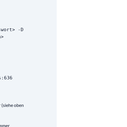
swort> -D
n>
s:636
 (siehe oben
immer