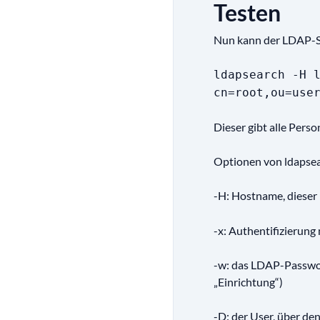
Testen
Nun kann der LDAP-Ser
ldapsearch -H 
cn=root,ou=use
Dieser gibt alle Pers
Optionen von ldapsea
-H: Hostname, dieser
-x: Authentifizierung
-w: das LDAP-Passwor
„Einrichtung“)
-D: der User, über de