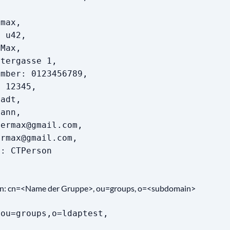
max,
 u42,
Max,
ergasse 1,
er: 0123456789,
12345,
adt,
ann,
rmax@gmail.com,
max@gmail.com,
: CTPerson
n: cn=<Name der Gruppe>, ou=groups, o=<subdomain>
,ou=groups,o=ldaptest,