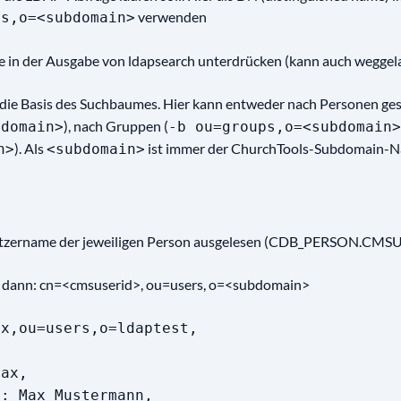
verwenden
rs,o=<subdomain>
e in der Ausgabe von ldapsearch unterdrücken (kann auch wegge
o die Basis des Suchbaumes. Hier kann entweder nach Personen ge
), nach Gruppen (
bdomain>
-b ou=groups,o=<subdomain>
). Als
ist immer der ChurchTools-Subdomain-N
n>
<subdomain>
utzername der jeweiligen Person ausgelesen (CDB_PERSON.CMS
t dann: cn=<cmsuserid>, ou=users, o=<subdomain>
ax,ou=users,o=ldaptest,
ax,
Max Mustermann,