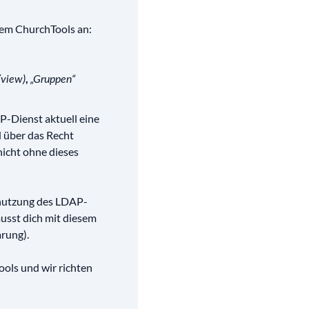
rem ChurchTools an:
,
(view)
„Gruppen“
-Dienst aktuell eine
d über das Recht
nicht ohne dieses
enutzung des LDAP-
musst dich mit diesem
rung).
ools und wir richten