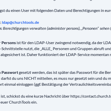
egst du einen User mit folgenden Daten und Berechtigungen in eu
e:
ldap@churchtools.de
n:
,
Berechtigungen verwalten (administer persons)
„Personen“ sehen 
r Persons
ist für den LDAP-User zwingend notwendig, da der LDAP
-Schnittstelle nutzt, die _ALLE_ Personen und Gruppen abruft un
 abgesichert ist. Daher funktioniert der LDAP-Service momentan 
n
Passwort
gesetzt werden, das ist später das Passwort für die B
 darfst du uns NICHT mitteilen, es muss nur gesetzt sein und du 
 einmal einloggen (ggf. Bestätigung der Vertraulichkeitsvereinba
st, schickst du eine kurze Nachricht über https://contact.church.t
 euer ChurchTools ein.