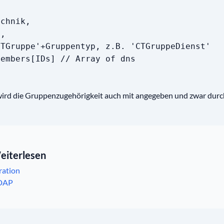
echnik,
7,
CTGruppe'+Gruppentyp, z.B. 'CTGruppeDienst'
members[IDs] // Array of dns
 wird die Gruppenzugehörigkeit auch mit angegeben und zwar durc
eiterlesen
ration
LDAP