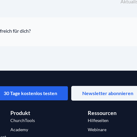
Aktuali
freich für dich?
30 Tage kostenlos testen
Newsletter abonnieren
Produkt
Ressourcen
ChurchTools
Hilfeseiten
Academy
Webinare
art