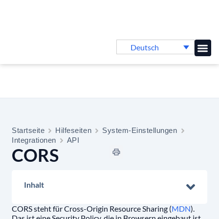
Deutsch
Online-
Startseite
Hilfeseiten
System-Einstellungen
Integrationen
API
CORS
Inhalt
CORS steht für Cross-Origin Resource Sharing (
MDN
).
Das ist eine Security Policy, die in Browsern eingebaut ist,