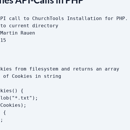
API call to ChurchTools Installation for PHP.
 to current directory
 Martin Rauen
015
okies from filesystem and returns an array
y of Cookies in string
okies() {
lob("*.txt");
Cookies);
 {
;