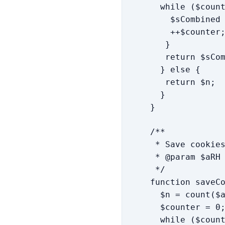
while ($count
$sCombined .=
++$counter
}
return $sCom
} else {
return $n;
}
}
/**
* Save cookies
* @param $aRH
*/
function saveC
$n = count($aR
$counter = 0
while ($count