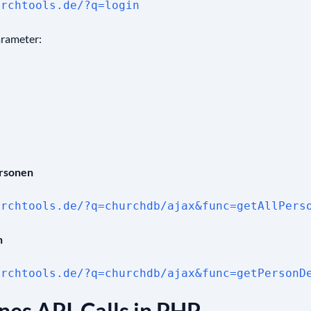
urchtools.de/?q=login
arameter:
ersonen
urchtools.de/?q=churchdb/ajax&func=getAllPers
n
urchtools.de/?q=churchdb/ajax&func=getPersonD
ines API-Calls in PHP