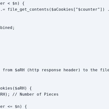
er < $n) {
 file_get_contents($aCookies["$counter"]) .
;
bined;
 from $aRH (http response header) to the fil
ookies($aRH) {
H); // Number of Pieces
;
er <= $n) {