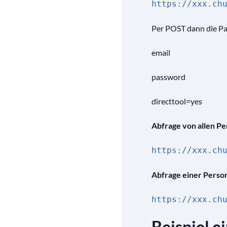
https://xxx.ch
Per POST dann die P
email
password
directtool=yes
Abfrage von allen P
https://xxx.ch
Abfrage einer Perso
https://xxx.ch
Beispiel e