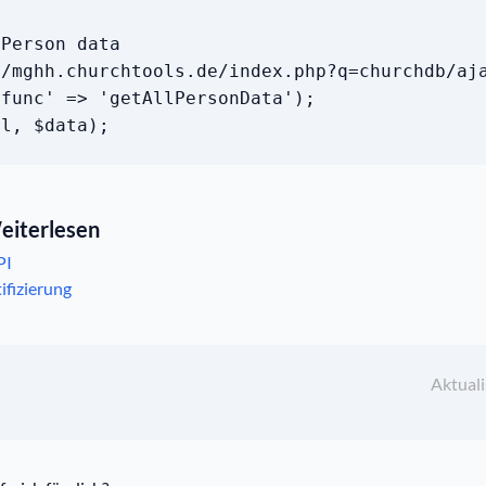
 Person data
//mghh.churchtools.de/index.php?q=churchdb/aj
'func' => 'getAllPersonData');
rl, $data);
eiterlesen
PI
ifizierung
Aktuali