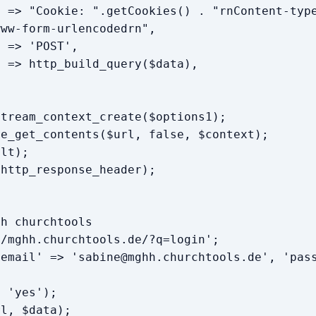
Cookie: ".getCookies() . "rnContent-typ
www-form-urlencodedrn",
> 'POST',
 http_build_query($data),
ream_context_create($options1);
_get_contents($url, false, $context);
lt);
ttp_response_header);
hh churchtools
//mghh.churchtools.de/?q=login';
'email' => 'sabine@mghh.churchtools.de', 'pas
> 'yes');
rl, $data);