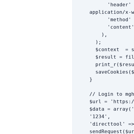
'header' => "
application/x-
'method' =
'content' =>
),
);
$context = st
$result = file
print_r($resu
saveCookies($h
}
// Login to mg
$url = 'https:
$data = array(
'1234',
'directtool' =
sendRequest($u