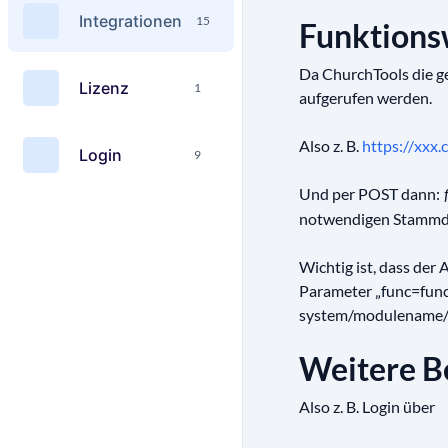
Integrationen
15
Funktions
Da ChurchTools die g
Lizenz
1
aufgerufen werden.
Also z. B.
https://xxx
Login
9
Und per POST dann:
f
notwendigen Stammd
Wichtig ist, dass der
Parameter „func=funct
system/modulename/
Weitere Be
Also z. B. Login über