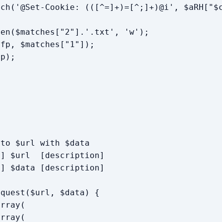
'@Set-Cookie: (([^=]+)=[^;]+)@i', $aRH["$c
$matches["2"].'.txt', 'w');
 $matches["1"]);
p);
;
 to $url with $data
] $url [description]
] $data [description]
equest($url, $data) {
rray(
rray(