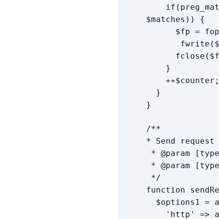
if(preg_match(
$matches)) {
$fp = fopen(
fwrite($fp,
fclose($f
}
++$counter
}
}
/**
* Send request
* @param [type
* @param [type
*/
function sendR
$options1 = a
'http' => a