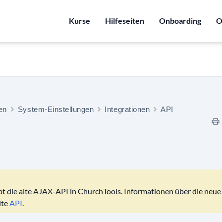
Kurse
Hilfeseiten
Onboarding
O
ten
System-Einstellungen
Integrationen
API
bt die alte AJAX-API in ChurchTools. Informationen über die neu
ite
API
.