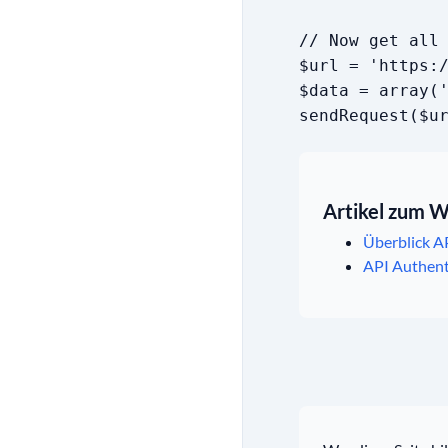
// Now get all
$url = 'https:
$data = array(
sendRequest($u
Artikel zum W
Überblick A
API Authent