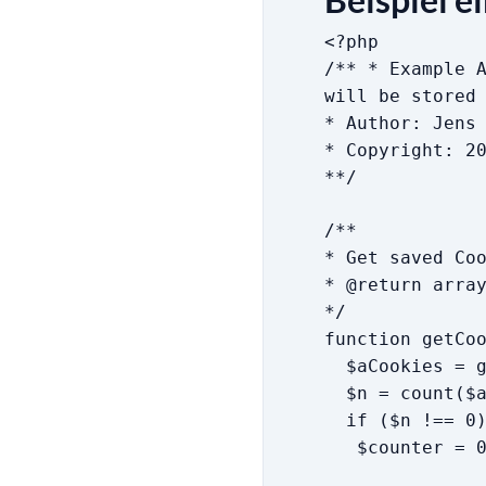
<?php
/** * Example 
will be stored
* Author: Jens
* Copyright: 2
**/
/**
* Get saved Co
* @return arra
*/
function getCo
$aCookies = g
$n = count($a
if ($n !== 0)
$counter = 0