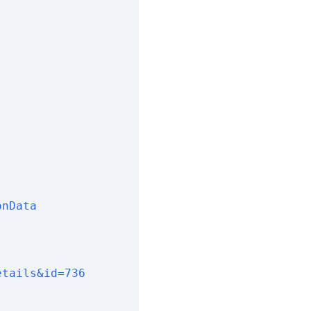
onData
etails&id=736