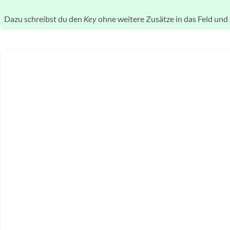
Dazu schreibst du den
ohne weitere Zusätze in das Feld und 
Key