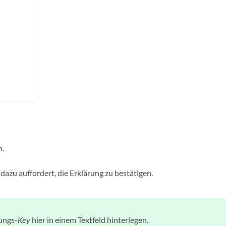
n.
e dazu auffordert, die Erklärung zu bestätigen.
ungs-
hier in einem Textfeld hinterlegen.
Key