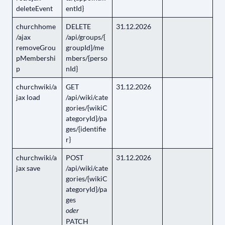
deleteEvent
entId}
churchhome
DELETE
31.12.2026
/ajax
/api/groups/{
removeGrou
groupId}/me
pMembershi
mbers/{perso
p
nId}
churchwiki/a
GET
31.12.2026
jax load
/api/wiki/cate
gories/{wikiC
ategoryId}/pa
ges/{identifie
r}
churchwiki/a
POST
31.12.2026
jax save
/api/wiki/cate
gories/{wikiC
ategoryId}/pa
ges
oder
PATCH