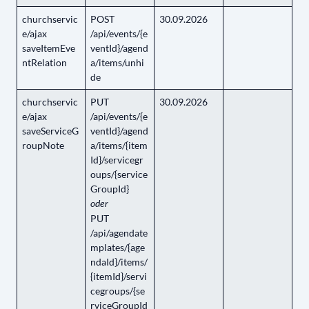
churchservic
POST
30.09.2026
e/ajax
/api/events/{e
saveItemEve
ventId}/agend
ntRelation
a/items/unhi
de
churchservic
PUT
30.09.2026
e/ajax
/api/events/{e
saveServiceG
ventId}/agend
roupNote
a/items/{item
Id}/servicegr
oups/{service
GroupId}
oder
PUT
/api/agendate
mplates/{age
ndaId}/items/
{itemId}/servi
cegroups/{se
rviceGroupId