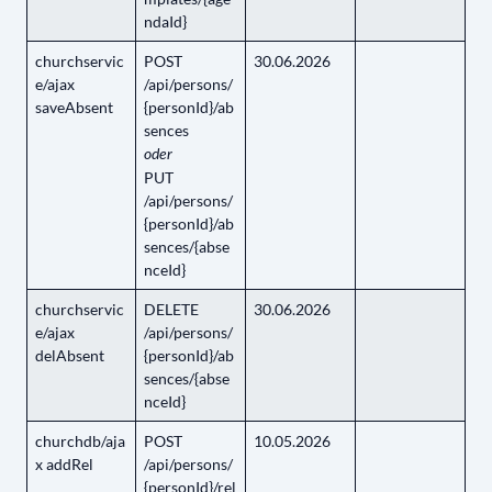
ndaId}
churchservic
POST
30.06.2026
e/ajax
/api/persons/
saveAbsent
{personId}/ab
sences
oder
PUT
/api/persons/
{personId}/ab
sences/{abse
nceId}
churchservic
DELETE
30.06.2026
e/ajax
/api/persons/
delAbsent
{personId}/ab
sences/{abse
nceId}
churchdb/aja
POST
10.05.2026
x addRel
/api/persons/
{personId}/rel