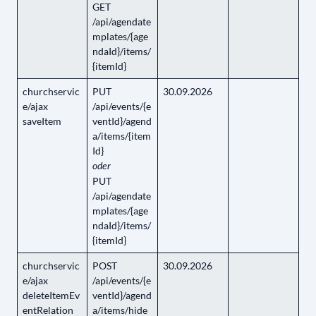
GET
/api/agendate
mplates/{age
ndaId}/items/
{itemId}
churchservic
PUT
30.09.2026
e/ajax
/api/events/{e
saveItem
ventId}/agend
a/items/{item
Id}
oder
PUT
/api/agendate
mplates/{age
ndaId}/items/
{itemId}
churchservic
POST
30.09.2026
e/ajax
/api/events/{e
deleteItemEv
ventId}/agend
entRelation
a/items/hide