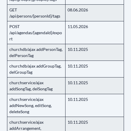
GET
08.06.2026
/api/persons/{personId}/tags
POST
11.05.2026
/api/agendas/{agendaId}/expo
rt
churchdb/ajax addPersonTag,
10.11.2025
delPersonTag
churchdb/ajax addGroupTag,
10.11.2025
delGroupTag
churchservice/ajax
10.11.2025
addSongTag, delSongTag
churchservice/ajax
10.11.2025
addNewSong, editSong,
deleteSong
churchservice/ajax
10.11.2025
addArrangement,