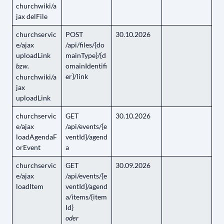
churchwiki/a
jax delFile
churchservic
POST
30.10.2026
e/ajax
/api/files/{do
uploadLink
mainType}/{d
omainIdentifi
bzw.
er}/link
churchwiki/a
jax
uploadLink
churchservic
GET
30.10.2026
e/ajax
/api/events/{e
loadAgendaF
ventId}/agend
orEvent
a
churchservic
GET
30.09.2026
e/ajax
/api/events/{e
loadItem
ventId}/agend
a/items/{item
Id}
oder