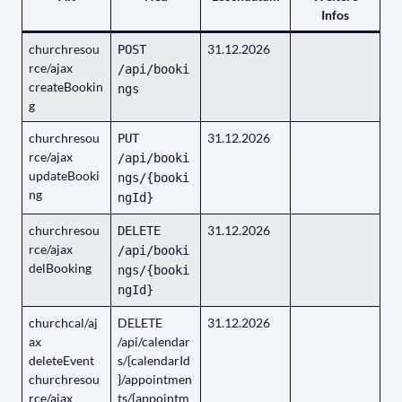
Infos
churchresou
31.12.2026
POST
rce/ajax
/api/booki
createBookin
ngs
g
churchresou
31.12.2026
PUT
rce/ajax
/api/booki
updateBooki
ngs/{booki
ng
ngId}
churchresou
31.12.2026
DELETE
rce/ajax
/api/booki
delBooking
ngs/{booki
ngId}
churchcal/aj
DELETE
31.12.2026
ax
/api/calendar
deleteEvent
s/{calendarId
churchresou
}/appointmen
rce/ajax
ts/{appointm