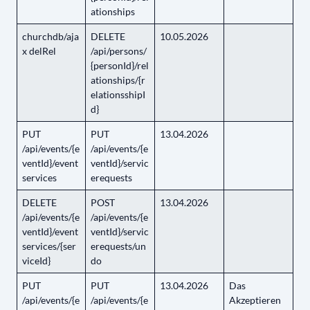
ationships
churchdb/aja
DELETE
10.05.2026
x delRel
/api/persons/
{personId}/rel
ationships/{r
elationsshipI
d}
PUT
PUT
13.04.2026
/api/events/{e
/api/events/{e
ventId}/event
ventId}/servic
services
erequests
DELETE
POST
13.04.2026
/api/events/{e
/api/events/{e
ventId}/event
ventId}/servic
services/{ser
erequests/un
viceId}
do
PUT
PUT
13.04.2026
Das
/api/events/{e
/api/events/{e
Akzeptieren