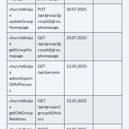
churchdb/aja
PUT
20.07.2025
x
/api/group/{g
updateGroup
roupId}/grou
Homepage
phomepage
churchdb/aja
GET
20.07.2025
x
/api/group/{g
getGroupHo
roupId}/grou
mepage
phomepage
churchdb/aja
GET
12.05.2025
x
/api/persons
adminExport
OfAllPerson
s
churchdb/aja
GET
12.05.2025
x
/api/groups/{
getOldGroup
groupId}/hist
Relations
ory