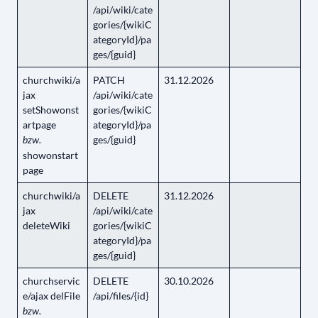
/api/wiki/cate
gories/{wikiC
ategoryId}/pa
ges/{guid}
churchwiki/a
PATCH
31.12.2026
jax
/api/wiki/cate
setShowonst
gories/{wikiC
artpage
ategoryId}/pa
ges/{guid}
bzw.
showonstart
page
churchwiki/a
DELETE
31.12.2026
jax
/api/wiki/cate
deleteWiki
gories/{wikiC
ategoryId}/pa
ges/{guid}
churchservic
DELETE
30.10.2026
e/ajax delFile
/api/files/{id}
bzw.