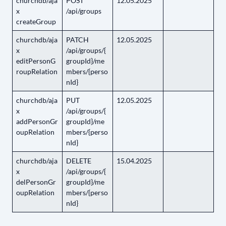
churchdb/aja
POST
12.05.2025
x
/api/groups
createGroup
churchdb/aja
PATCH
12.05.2025
x
/api/groups/{
editPersonG
groupId}/me
roupRelation
mbers/{perso
nId}
churchdb/aja
PUT
12.05.2025
x
/api/groups/{
addPersonGr
groupId}/me
oupRelation
mbers/{perso
nId}
churchdb/aja
DELETE
15.04.2025
x
/api/groups/{
delPersonGr
groupId}/me
oupRelation
mbers/{perso
nId}