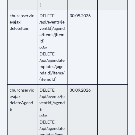
}
churchservic
DELETE
30.09.2026
e/ajax
/api/events/{e
deleteItem
ventId}/agend
a/items/{item
Id}
oder
DELETE
/api/agendate
mplates/{age
ndaId}/items/
{itemdId}
churchservic
DELETE
30.09.2026
e/ajax
/api/events/{e
deleteAgend
ventId}/agend
a
a
oder
DELETE
/api/agendate
mplates/{age