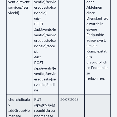
ventId}/event
ventId}/servic
oder
services/{ser
erequests/{se
Ablehnen
viceId}
rviceId}
einer
Dienstanfrag
oder
e wurde in
POST
eigene
/api/events/{e
Endpunkte
ventId}/servic
ausgelagert,
erequests/{se
um die
rviceId}/acce
Komplexität
pt
des
oder
ursprünglich
POST
en Endpunkts
/api/events/{e
zu
ventId}/servic
reduzieren.
erequests/{se
rviceId}/decli
ne
churchdb/aja
PUT
20.07.2025
x
/api/group/{g
addGroupHo
roupId}/grou
mepage
phomepage