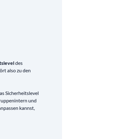
tslevel
des
ört also zu den
s Sicherheitslevel
gruppenintern und
 anpassen kannst,