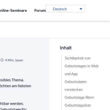
Deutsch
nline-Seminare
Forum
Inhalt
Sichtbarkeit von
4 Min. lesen
Geburtstagen in Web
und App
nsibles Thema.
Geburtsdaten
öchten am liebsten
verstecken
Geburtstage filtern
chtbar werden.
Geburtstagsliste
 Geburtstage für