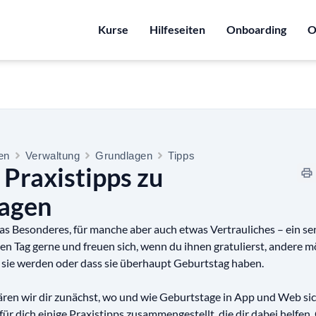
Kurse
Hilfeseiten
Onboarding
O
ten
Verwaltung
Grundlagen
Tipps
 Praxistipps zu
agen
s Besonderes, für manche aber auch etwas Vertrauliches – ein se
 Tag gerne und freuen sich, wenn du ihnen gratulierst, andere m
lt sie werden oder dass sie überhaupt Geburtstag haben.
lären wir dir zunächst, wo und wie Geburtstage in App und Web si
r dich einige Praxistipps zusammengestellt, die dir dabei helfen,