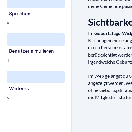
deine Gemeinde passe
Sprachen
Sichtbark
4
Im
Geburtstags-Wid
Kirchengemeinde angez
deren Personenstatus
Benutzer simulieren
berücksichtigt werde
4
irgendwelche Geburts
Im Web gelangst du v
angezeigt werden. We
Weiteres
ohne Geburtsjahr ausg
die Mitgliederliste fes
6