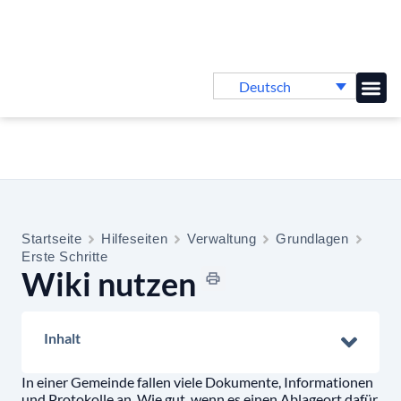
Deutsch
Online-
Startseite
Hilfeseiten
Verwaltung
Grundlagen
Erste Schritte
Wiki nutzen
Inhalt
In einer Gemeinde fallen viele Dokumente, Informationen
und Protokolle an. Wie gut, wenn es einen Ablageort dafür