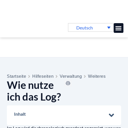
Deutsch
Online-
Startseite
Hilfeseiten
Verwaltung
Weiteres
Wie nutze
ich das Log?
Inhalt
Im Log wird dir chronologisch geordnet angezeigt, wer was