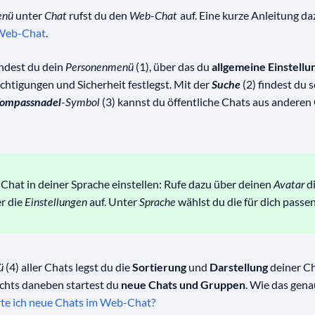
unter
rufst du den
auf. Eine kurze Anleitung da
enü
Chat
Web-Chat
 Web-Chat
.
indest du dein
(1), über das du
allgemeine Einstellu
Personenmenü
ichtigungen und Sicherheit festlegst. Mit der
(2) findest du 
Suche
(3) kannst du öffentliche Chats aus andere
ompassnadel
-Symbol
hat in deiner Sprache einstellen: Rufe dazu über deinen
d
Avatar
r die
auf. Unter
wählst du die für dich pass
Einstellungen
Sprache
(4) aller Chats legst du die
Sortierung
und
Darstellung
deiner Ch
ü
echts daneben startest du
neue Chats und Gruppen
. Wie das gena
rte ich neue Chats im Web-Chat?