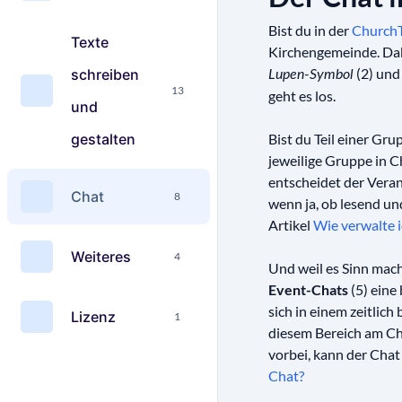
Bist du in der
ChurchT
Texte
Kirchengemeinde. Dab
(2) und 
schreiben
Lupen-Symbol
13
geht es los.
und
gestalten
Bist du Teil einer Gru
jeweilige Gruppe in C
entscheidet der Veran
Chat
8
wenn ja, ob lesend un
Artikel
Wie verwalte 
Weiteres
4
Und weil es Sinn mac
Event-Chats
(5) eine 
sich in einem zeitlic
Lizenz
1
diesem Bereich am Cha
vorbei, kann der Chat
Chat?