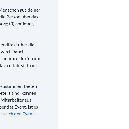
 Menschen aus deiner
 die Person über das
(3) annimmt,
dung
der direkt über die
 wird. Dabei
teilnehmen dürfen und
dazu erfährst du im
bzustimmen, bieten
eteilt sind, können
 Mitarbeiter aus
er das Event. Ist es
tze ich den Event-