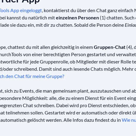
ools App eingeloggt
, kontaktierst du über den Chat ganz einfach
ei kannst du natürlich mit
einzelnen Personen
(1) chatten. Such
lade sie dazu ein, mit dir zu chatten. Sobald die Person deine
Einla
ppe, chattest du mit allen gleichzeitig in einem
Gruppen-Chat
(4), 
hurchTools von einer berechtigten Person gestartet und verwaltet
twortliche für jede Gruppenrolle, ob Mitglieder mit dieser Rolle 
d/oder schreibend. Damit sind auch lesende Chats möglich. Mehr 
ich den Chat für meine Gruppe?
ht, sich zu Events, die man gemeinsam plant, auszutauschen und a
besondere Möglichkeit: alle, die zu einem Dienst für ein Event eing
h begrenzten Chat schreiben. Dabei wird pro Dienst entschieden, ob
t teilnehmen sollen. Gestartet wird er automatisch oder direkt üb
 automatisch gelöscht werden. Alle Infos dazu findest du in
Wie nu