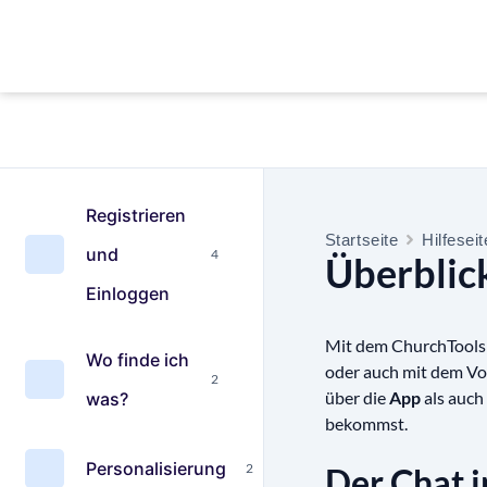
Registrieren
Startseite
Hilfesei
und
4
Überblic
Einloggen
Mit dem ChurchTools 
Wo finde ich
oder auch mit dem Vo
2
über die
App
als auch
was?
bekommst.
Personalisierung
2
Der Chat i