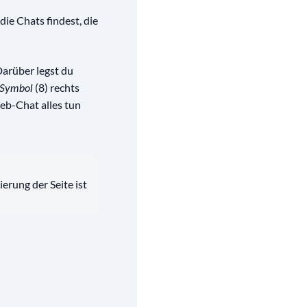
die Chats findest, die
Darüber legst du
(8) rechts
-Symbol
eb-Chat alles tun
erung der Seite ist