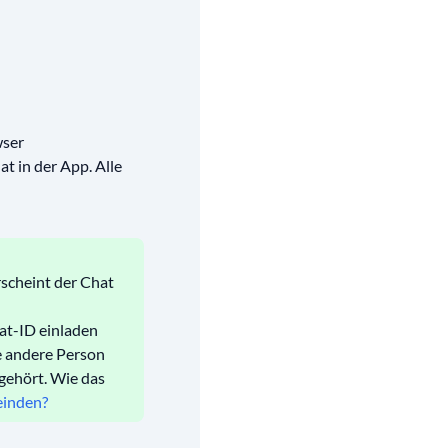
wser
t in der App. Alle
rscheint der Chat
at-ID einladen
ie andere Person
gehört. Wie das
einden?