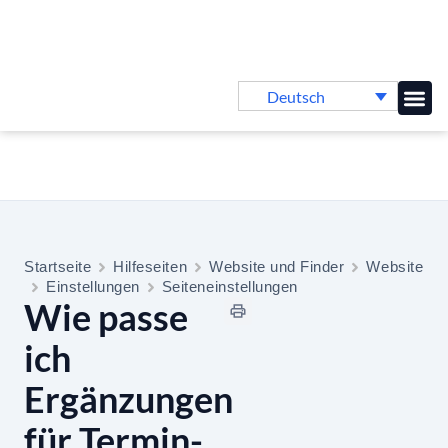
Deutsch
Online-
Startseite
Hilfeseiten
Website und Finder
Website
Einstellungen
Seiteneinstellungen
Wie passe
ich
Ergänzungen
für Termin-