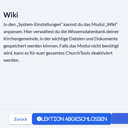
Ressourcen
01:52
Wiki
Check-in
01:39
In den „System-Einstellungen“ kannst du das Modul „Wiki“
anpassen. Hier verwaltest du die Wissensdatenbank deiner
Wiki
00:41
Kirchengemeinde, in der wichtige Dateien und Dokumente
gespeichert werden können. Falls das Modul nicht benötigt
Finanzen
00:40
wird, kann es für euer gesamtes ChurchTools deaktiviert
Report
00:48
werden.
Sync
00:43
Datenschutz und Sicherheit
Kommunikation
Weite
Zurück
Lektion abgeschlossen