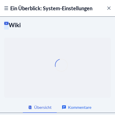
Ein Überblick: System-Einstellungen
Wiki
Allgemein
Module
Beiträge
01:42
Personen
01:53
Gruppen
01:29
Kalender
02:06
Übersicht
Kommentare
Events
02:18