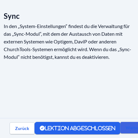
Ressourcen
01:52
Sync
Check-in
01:39
In den „System-Einstellungen“ findest du die Verwaltung für
das „Sync-Modul“, mit dem der Austausch von Daten mit
Wiki
00:41
externen Systemen wie Optigem, DaviP oder anderen
ChurchTools-Systemen ermöglicht wird. Wenn du das „Sync-
Finanzen
00:40
Modul“ nicht benötigst, kannst du es deaktivieren.
Report
00:48
Sync
00:43
Datenschutz und Sicherheit
Kommunikation
Weite
Zurück
Lektion abgeschlossen