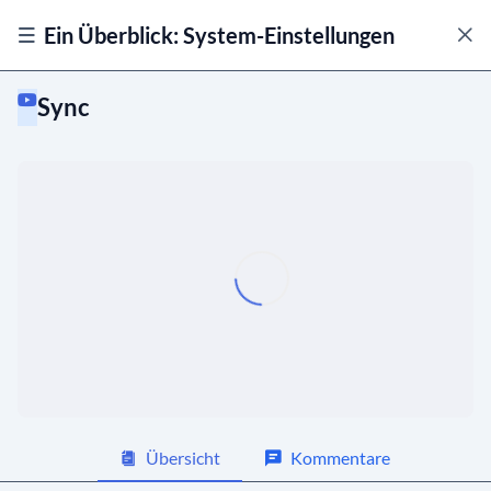
Ein Überblick: System-Einstellungen
Sync
Allgemein
Module
Beiträge
01:42
Personen
01:53
Gruppen
01:29
Kalender
02:06
Übersicht
Kommentare
Events
02:18