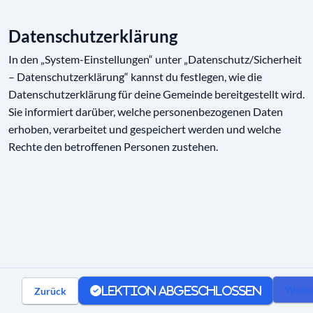
Impressum
01:26
Datenschutzerklärung
Auskunftsrecht
01:09
In den „System-Einstellungen“ unter „Datenschutz/Sicherheit
Weisungsbefugnis
01:26
– Datenschutzerklärung“ kannst du festlegen, wie die
Datenschutzerklärung für deine Gemeinde bereitgestellt wird.
Support-Zugriff
01:10
Sie informiert darüber, welche personenbezogenen Daten
erhoben, verarbeitet und gespeichert werden und welche
Rechte den betroffenen Personen zustehen.
Kommunikation
Integrationen
Lizenz
Weite
Zurück
Lektion abgeschlossen