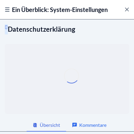
Ein Überblick: System-Einstellungen
Datenschutzerklärung
Allgemein
Module
Datenschutz und Sicherheit
Allgemein
02:10
Einwilligungserklärung
01:42
Übersicht
Kommentare
Datenschutzerklärung
01:30