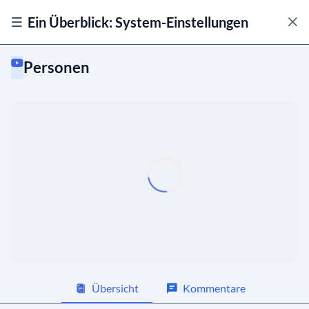
Ein Überblick: System-Einstellungen
Personen
Allgemein
Module
Beiträge
01:42
Personen
01:53
Gruppen
01:29
Kalender
02:06
Übersicht
Kommentare
Events
02:18