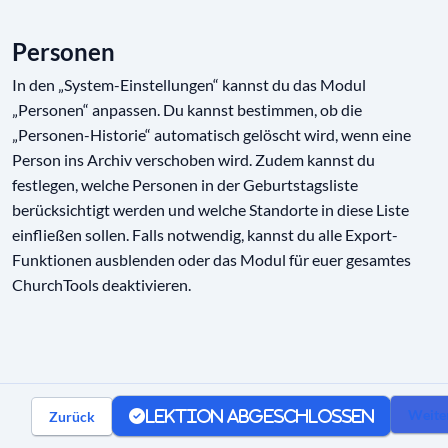
Ressourcen
01:52
Personen
Check-in
01:39
In den „System-Einstellungen“ kannst du das Modul
„Personen“ anpassen. Du kannst bestimmen, ob die
Wiki
00:41
„Personen-Historie“ automatisch gelöscht wird, wenn eine
Person ins Archiv verschoben wird. Zudem kannst du
Finanzen
00:40
festlegen, welche Personen in der Geburtstagsliste
Report
00:48
berücksichtigt werden und welche Standorte in diese Liste
einfließen sollen. Falls notwendig, kannst du alle Export-
Sync
00:43
Funktionen ausblenden oder das Modul für euer gesamtes
ChurchTools deaktivieren.
Datenschutz und Sicherheit
Kommunikation
Weite
Zurück
Lektion abgeschlossen