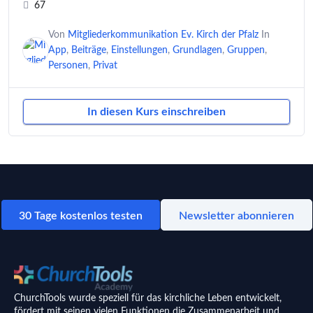
67
Von
Mitgliederkommunikation Ev. Kirch der Pfalz
In
App
,
Beiträge
,
Einstellungen
,
Grundlagen
,
Gruppen
,
Personen
,
Privat
In diesen Kurs einschreiben
30 Tage kostenlos testen
Newsletter abonnieren
ChurchTools wurde speziell für das kirchliche Leben entwickelt,
fördert mit seinen vielen Funktionen die Zusammenarbeit und