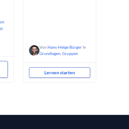
ion
p
,
Von
Hans-Helge Bürger
In
Grundlagen
,
Gruppen
Lernen starten