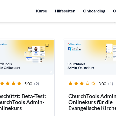
Kurse
Hilfeseiten
Onboarding
O
5.00
(2)
3.00
(1)
schützt: Beta-Test:
ChurchTools Admin
urchTools Admin-
Onlinekurs für die
linekurs
Evangelische Kirch
der Pfalz