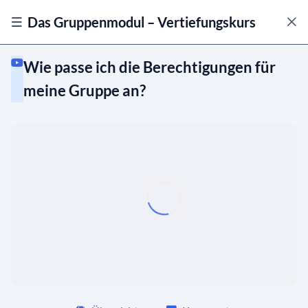
Das Gruppenmodul – Vertiefungskurs
Wie passe ich die Berechtigungen für
meine Gruppe an?
Was sind Typen, Rollen, Status und Sichtbarkeit?
Gruppen erstellen und bearbeiten
Einstellungen von Gruppen
Wie treffe ich Einstellungen für
02:50
Mitglieder meiner Gruppe?
Wie passe ich die Berechtigungen für
01:25
meine Gruppe an?