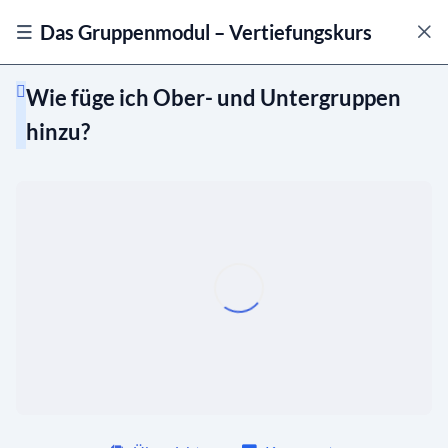
Das Gruppenmodul – Vertiefungskurs
Wie füge ich Ober- und Untergruppen
hinzu?
Was sind Typen, Rollen, Status und Sichtbarkeit?
Gruppen erstellen und bearbeiten
Wie erstelle ich eine neue Gruppe?
01:18
Wie bearbeite ich die Gruppeninfos?
01:29
Wie lege ich eine neue Person an?
01:30
Wie lade ich eine Person zu
01:10
ChurchTools ein?