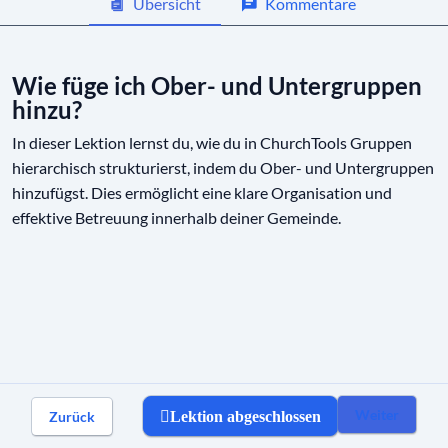
Übersicht
Kommentare
Wie füge ich Ober- und Untergruppen
01:12
hinzu?
Wie füge ich Ober- und Untergruppen
hinzu?
Einstellungen von Gruppen
In dieser Lektion lernst du, wie du in ChurchTools Gruppen
hierarchisch strukturierst, indem du Ober- und Untergruppen
Kommunikation in Gruppen
hinzufügst. Dies ermöglicht eine klare Organisation und
effektive Betreuung innerhalb deiner Gemeinde.
Automatische Mitgliedschaften
Weiter
Zurück
Lektion abgeschlossen