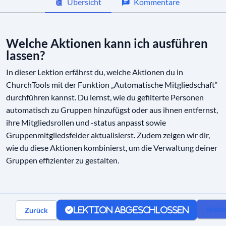
Übersicht
Kommentare
Automatische Mitgliedschaft
07:07
verstehen
Welche Aktionen kann ich ausführen
Wie stelle ich den Personenfilter ein?
09:06
lassen?
Welche Aktionen kann ich ausführen
10:47
In dieser Lektion erfährst du, welche Aktionen du in
lassen?
ChurchTools mit der Funktion „Automatische Mitgliedschaft“
durchführen kannst. Du lernst, wie du gefilterte Personen
Beispiel: Alle Kleingruppenleiter
06:01
automatisch zu Gruppen hinzufügst oder aus ihnen entfernst,
zusammenfassen
ihre Mitgliedsrollen und -status anpasst sowie
Gruppenmitgliedsfelder aktualisierst. Zudem zeigen wir dir,
wie du diese Aktionen kombinierst, um die Verwaltung deiner
Gruppen effizienter zu gestalten.
Weite
Zurück
Lektion abgeschlossen