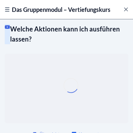
Das Gruppenmodul – Vertiefungskurs
Welche Aktionen kann ich ausführen
lassen?
Was sind Typen, Rollen, Status und Sichtbarkeit?
Gruppen erstellen und bearbeiten
Einstellungen von Gruppen
Kommunikation in Gruppen
Automatische Mitgliedschaften