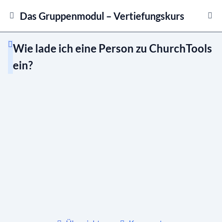
Das Gruppenmodul – Vertiefungskurs
Wie lade ich eine Person zu ChurchTools
ein?
Was sind Typen, Rollen, Status und Sichtbarkeit?
Gruppen erstellen und bearbeiten
Wie erstelle ich eine neue Gruppe?
01:18
Wie bearbeite ich die Gruppeninfos?
01:29
Wie lege ich eine neue Person an?
01:30
Wie lade ich eine Person zu
01:10
ChurchTools ein?