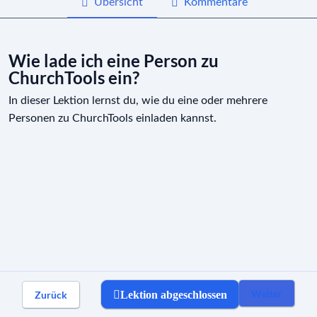
Übersicht
Kommentare
Wie füge ich Ober- und Untergruppen
01:12
hinzu?
Wie lade ich eine Person zu
ChurchTools ein?
Einstellungen von Gruppen
In dieser Lektion lernst du, wie du eine oder mehrere
Personen zu ChurchTools einladen kannst.
Kommunikation in Gruppen
Automatische Mitgliedschaften
Weiter
Zurück
Lektion abgeschlossen