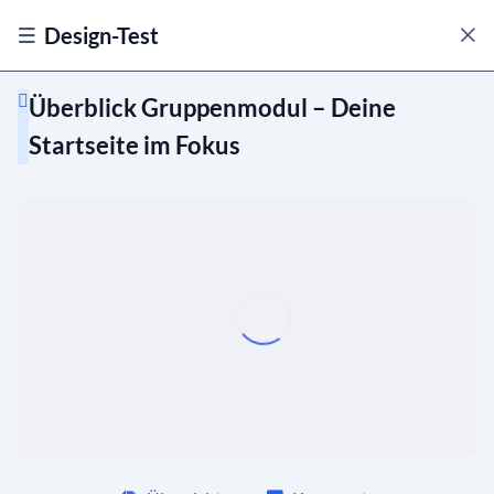
Design-Test
Überblick Gruppenmodul – Deine
Startseite im Fokus
Die Benutzeroberfläche
Überblick Gruppenmodul – Deine
02:14
Startseite im Fokus
Übersicht über eine Gruppe – Alles
02:50
Wichtige auf einen Blick
Ansichten anpassen
Beiträge in Gruppen