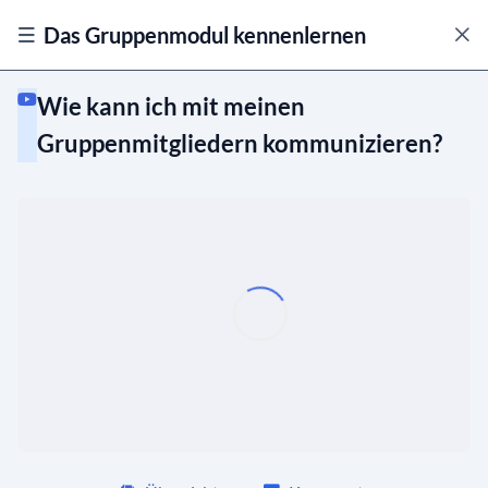
Das Gruppenmodul kennenlernen
Wie kann ich mit meinen
Gruppenmitgliedern kommunizieren?
Die Benutzeroberfläche
Ansichten anpassen
Beiträge in Gruppen
Gruppenmitglieder kontaktieren
Wie kann ich mit meinen
02:40
Gruppenmitgliedern kommunizieren?