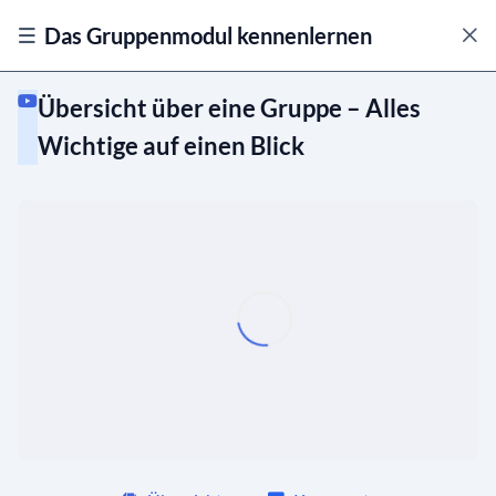
Das Gruppenmodul kennenlernen
Übersicht über eine Gruppe – Alles
Wichtige auf einen Blick
Die Benutzeroberfläche
Überblick Gruppenmodul – Deine
02:14
Startseite im Fokus
Übersicht über eine Gruppe – Alles
02:50
Wichtige auf einen Blick
Ansichten anpassen
Beiträge in Gruppen