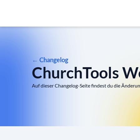
← Changelog
ChurchTools We
Auf dieser Changelog-Seite findest du die Änderun