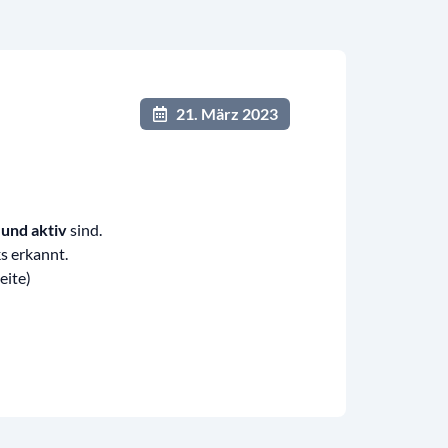
21. März 2023
 und aktiv
sind.
s erkannt.
eite)