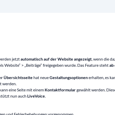
erden jetzt
automatisch auf der Website angezeigt
, wenn die d
ols Website“ > „Beiträge“ freigegeben wurde. Das Feature steht
ab
er Übersichtsseite
hat neue
Gestaltungsoptionen
erhalten, es k
t werden.
 kann eine Seite mit einem
Kontaktformular
gewählt werden. Diese
stützt nun auch
LiveVoice
.
ungen und Fehlerbehebungen vorgenommen.