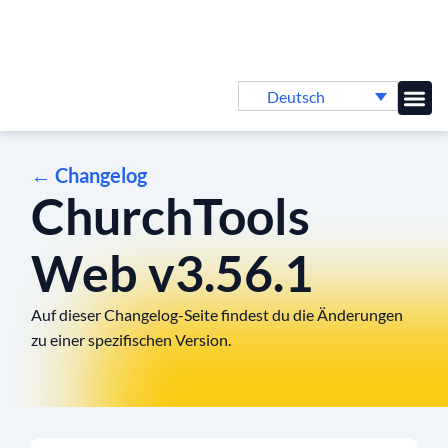
Deutsch
Online-
← Changelog
ChurchTools
Web v3.56.1
Auf dieser Changelog-Seite findest du die Änderungen
zu einer spezifischen Version.