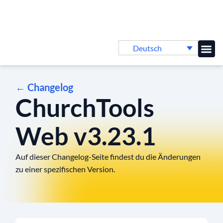
Deutsch
Online-
← Changelog
ChurchTools
Web v3.23.1
Auf dieser Changelog-Seite findest du die Änderungen
zu einer spezifischen Version.