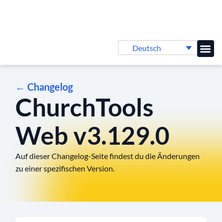
Deutsch
Online-
← Changelog
ChurchTools
Web v3.129.0
Auf dieser Changelog-Seite findest du die Änderungen
zu einer spezifischen Version.